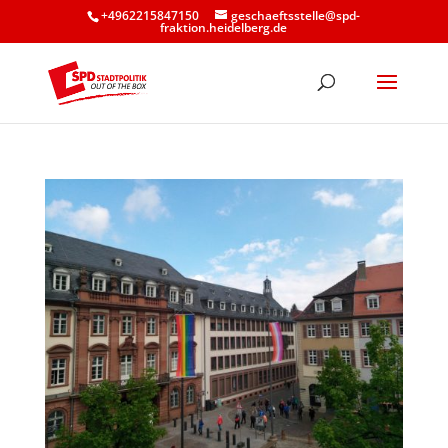
+4962215847150
geschaeftsstelle@spd-
fraktion.heidelberg.de