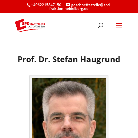
+4962215847150
geschaeftsstelle@spd-
fraktion.heidelberg.de
Prof. Dr. Stefan Haugrund