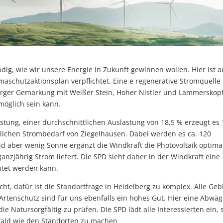
g, wie wir unsere Energie in Zukunft gewinnen wollen. Hier ist 
aschutzaktionsplan verpflichtet. Eine e regenerative Stromquelle 
lberger Gemarkung mit Weißer Stein, Hoher Nistler und Lammerskop
möglich sein kann.
istung, einer durchschnittlichen Auslastung von 18,5 % erzeugt es 
rlichen Strombedarf von Ziegelhausen. Dabei werden es ca. 120
d aber wenig Sonne ergänzt die Windkraft die Photovoltaik optima
ganzjährig Strom liefert. Die SPD sieht daher in der Windkraft eine
chtet werden kann.
cht, dafür ist die Standortfrage in Heidelberg zu komplex. Alle Geb
Artenschutz sind für uns ebenfalls ein hohes Gut. Hier eine Abwä
in die Natursorgfältig zu prüfen. Die SPD lädt alle Interessierten ein, 
 Wald wie den Standorten zu machen