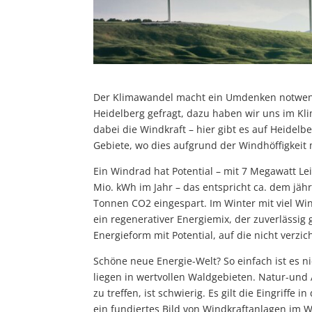
Der Klimawandel macht ein Umdenken notwendi
Heidelberg gefragt, dazu haben wir uns im Klim
dabei die Windkraft – hier gibt es auf Heide
Gebiete, wo dies aufgrund der Windhöffigkeit 
Ein Windrad hat Potential – mit 7 Megawatt Le
Mio. kWh im Jahr – das entspricht ca. dem jäh
Tonnen CO2 eingespart. Im Winter mit viel Win
ein regenerativer Energiemix, der zuverlässig 
Energieform mit Potential, auf die nicht verzi
Schöne neue Energie-Welt? So einfach ist es ni
liegen in wertvollen Waldgebieten. Natur-und 
zu treffen, ist schwierig. Es gilt die Eingriffe 
ein fundiertes Bild von Windkraftanlagen im