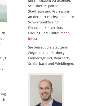
Ehrenfraktionsvorsitzende,
seit über 25 Jahren
Stadträtin und Professorin
an der SRH-Hochschule. Ihre
Schwerpunkte sind
Finanzen, Konversion,
Bildung und Kultur (
mehr
auch
Infos
)
ist
f
Sie betreut die Stadtteile
Ziegelhausen, Boxberg,
Emmertsgrund, Rohrbach,
11,3
Schlierbach und Wieblingen.
l –
iete
gung
sich